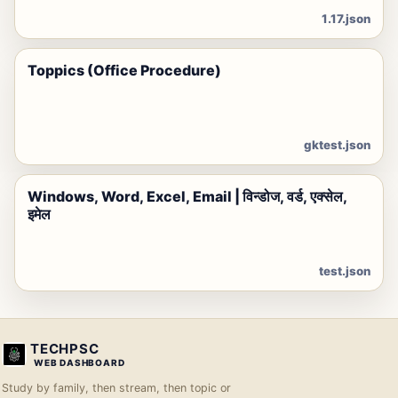
1.17.json
Toppics (Office Procedure)
gktest.json
Windows, Word, Excel, Email | विन्डोज, वर्ड, एक्सेल,
इमेल
test.json
TECHPSC
WEB DASHBOARD
Study by family, then stream, then topic or